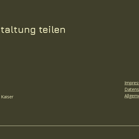
taltung teilen
Impre
Datens
Allgem
 Kaiser