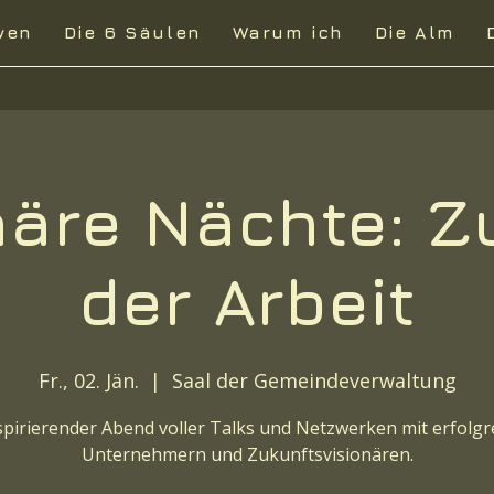
wen
Die 6 Säulen
Warum ich
Die Alm
näre Nächte: Z
der Arbeit
Fr., 02. Jän.
  |  
Saal der Gemeindeverwaltung
nspirierender Abend voller Talks und Netzwerken mit erfolgr
Unternehmern und Zukunftsvisionären.