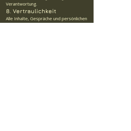
Verantwortung.
8. Vertraulichkeit
Alle Inhalte, Gespräche und persönlichen
Informationen im Rahmen der
HIRTENZEIT™ werden vertraulich
behandelt.
Der Teilnehmer verpflichtet sich im
Gegenzug, persönliche Inhalte oder
Methoden nicht ohne Zustimmung
weiterzugeben.
9. Urheberrecht
Alle im Rahmen der HIRTENZEIT™ zur
Verfügung gestellten Inhalte (Texte,
Konzepte, Arbeitsmaterialien) sind
urheberrechtlich geschützt und dürfen
nicht vervielfältigt oder weitergegeben
werden.
10. Schlussbestimmungen
Sollte eine Bestimmung dieser AGB