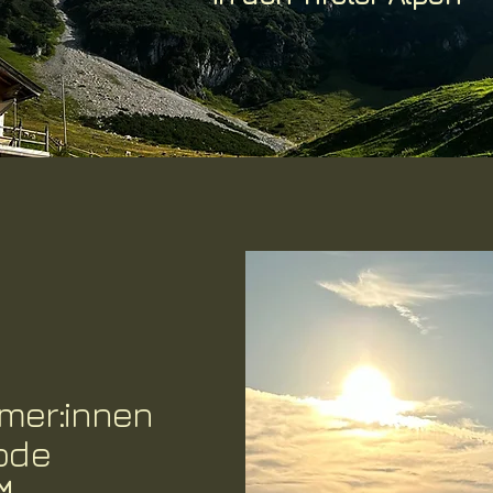
mer:innen
ode