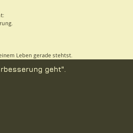
t:
hrung.
 deinem Leben gerade stehtst.
erbesserung geht".