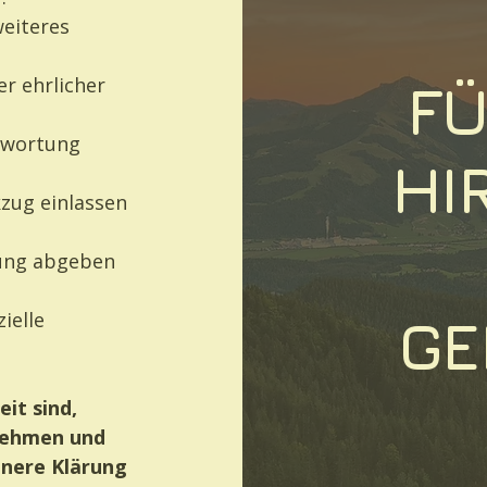
weiteres
er ehrlicher
FÜ
twortung
HI
kzug einlassen
tung abgeben
ielle
GE
eit sind,
rnehmen und
innere Klärung