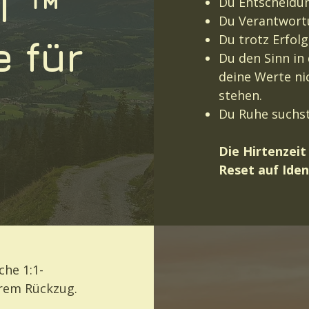
T ™
Du Entscheidung
Du Verantwortun
Du trotz Erfolg
e für
Du den Sinn in
deine Werte ni
stehen.
Du Ruhe suchst,
Die Hirtenzeit 
Reset auf Iden
che 1:1-
erem Rückzug.
…