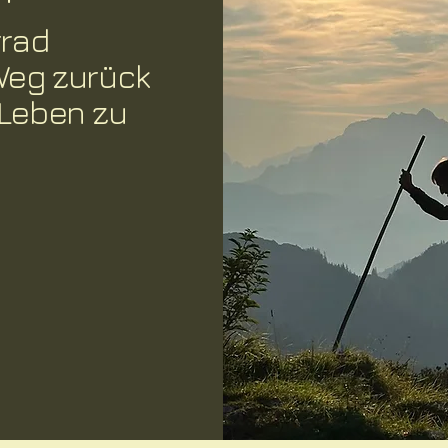
™
rrad
Weg zurück
 Leben zu