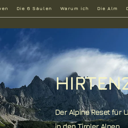
wen
Die 6 Säulen
Warum ich
Die Alm
HIRTEN
Der Alpine Reset für
in den Tiroler Alpen