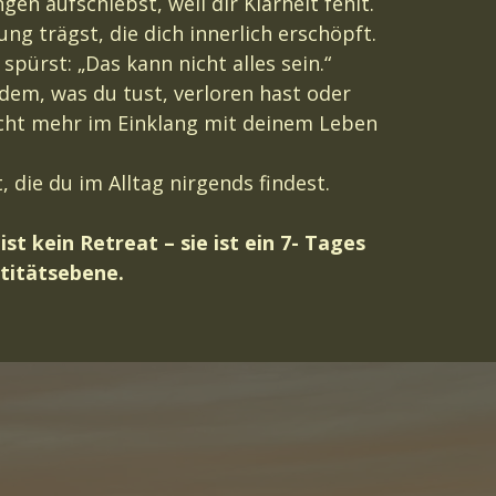
en aufschiebst, weil dir Klarheit fehlt.
g trägst, die dich innerlich erschöpft.
 spürst: „Das kann nicht alles sein.“
 dem, was du tust, verloren hast oder
cht mehr im Einklang mit deinem Leben
 die du im Alltag nirgends findest.
ist kein Retreat – sie ist ein 7- Tages
titätsebene.